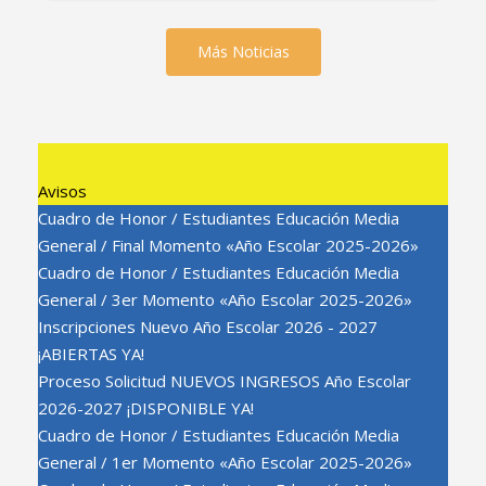
Más Noticias
Avisos
Cuadro de Honor / Estudiantes Educación Media
General / Final Momento «Año Escolar 2025-2026»
Cuadro de Honor / Estudiantes Educación Media
General / 3er Momento «Año Escolar 2025-2026»
Inscripciones Nuevo Año Escolar 2026 - 2027
¡ABIERTAS YA!
Proceso Solicitud NUEVOS INGRESOS Año Escolar
2026-2027 ¡DISPONIBLE YA!
Cuadro de Honor / Estudiantes Educación Media
General / 1er Momento «Año Escolar 2025-2026»