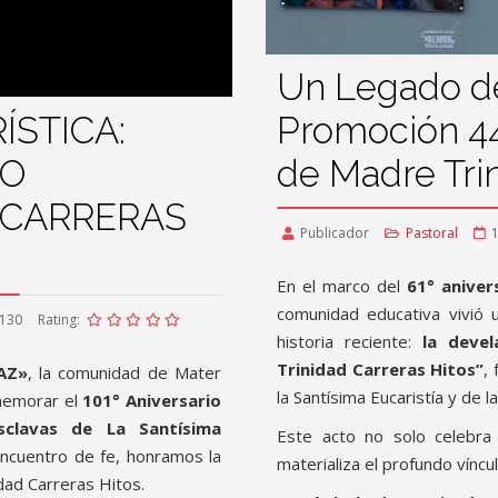
Un Legado de
ÍSTICA:
Promoción 4
DO
de Madre Tri
 CARRERAS
Publicador
Pastoral
1
En el marco del
61° aniver
comunidad educativa vivió 
 130
Rating:
historia reciente:
la deve
Trinidad Carreras Hitos”
,
AZ
»
, la comunidad de Mater
la Santísima Eucaristía y de 
nmemorar el
101° Aniversario
sclavas de La Santísima
Este acto no solo celebra 
encuentro de fe, honramos la
materializa el profundo víncul
dad Carreras Hitos.