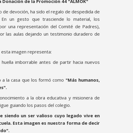
La Donación de la Promoción 44 "ALMOK"
o de devoción, ha sido el regalo de despedida de
. En un gesto que trasciende lo material, los
or una representación del Comité de Padres),
or las aulas dejando un testimonio duradero de
, esta imagen representa:
huella imborrable antes de partir hacia nuevos
o a la casa que los formó como
"Más humanos,
es".
onocimiento a la obra educativa y misionera de
igue guiando los pasos del colegio.
e siendo un ser valioso cuyo legado vive en
cuela. Esta imagen es nuestra forma de decir
ido".