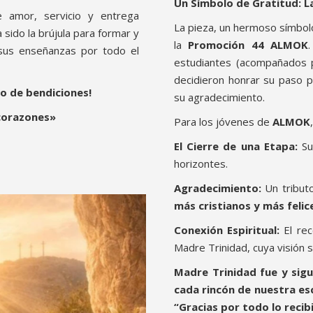
Un Símbolo de Gratitud: 
 amor, servicio y entrega
La pieza, un hermoso símbol
 sido la brújula para formar y
la
Promoción 44 ALMOK
 sus enseñanzas por todo el
estudiantes (acompañados p
decidieron honrar su paso p
lo de bendiciones!
su agradecimiento.
corazones»
Para los jóvenes de
ALMOK
El Cierre de una Etapa:
Su 
horizontes.
Agradecimiento:
Un tribut
más cristianos y más felic
Conexión Espiritual:
El rec
Madre Trinidad, cuya visión s
Madre Trinidad fue y sigu
cada rincón de nuestra es
“Gracias por todo lo recib