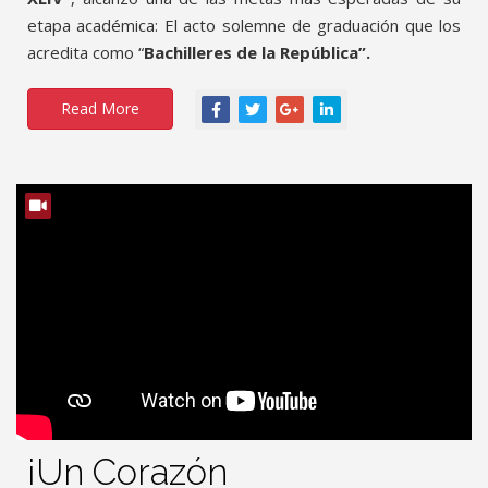
etapa académica: El acto solemne de graduación que los
acredita como “
Bachilleres de la República”.
Read More
¡Un Corazón