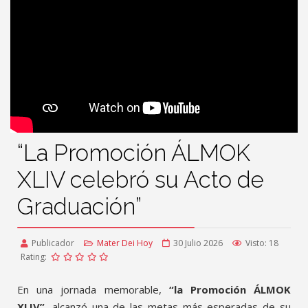
“La Promoción ÁLMOK
XLIV celebró su Acto de
Graduación”
Publicador
Mater Dei Hoy
30 Julio 2026
Visto: 18
Rating:
En una jornada memorable,
“la Promoción ÁLMOK
XLIV”
, alcanzó una de las metas más esperadas de su