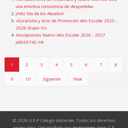
una emotiva convivencia de despedida»
¡Feliz Día de los Abuelos!
«Eucaristía y Acto de Promoción Año Escolar 2025 -
2026 Grupo III»
Inscripciones Nuevo Año Escolar 2026 - 2027
¡ABIERTAS YA!
1
2
3
4
5
6
7
8
9
10
Siguiente
Final
© 2026 U.E.P Colegio Materdei. Todos los derechos
reservados. Desarrollado por
Inversiones Gow, C.A.