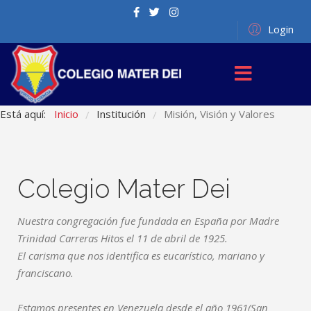
Login
Está aquí:
Inicio
Institución
Misión, Visión y Valores
/
/
Colegio Mater Dei
Nuestra congregación fue fundada en España por Madre
Trinidad Carreras Hitos el 11 de abril de 1925.
El carisma que nos identifica es eucarístico, mariano y
franciscano.
Estamos presentes en Venezuela desde el año
1961(San