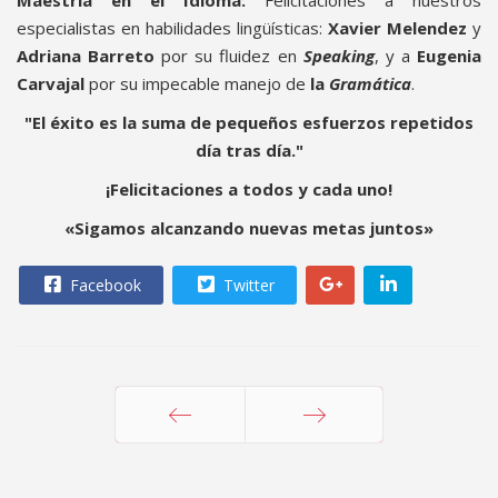
Maestría en el Idioma:
Felicitaciones a nuestros
especialistas en habilidades lingüísticas:
Xavier Melendez
y
Adriana Barreto
por su fluidez en
Speaking
, y a
Eugenia
Carvajal
por su impecable manejo de
la
Gramática
.
"El éxito es la suma de pequeños esfuerzos repetidos
día tras día."
¡Felicitaciones a todos y cada uno!
«Sigamos alcanzando nuevas metas juntos»
Facebook
Twitter
Anterior
Siguiente