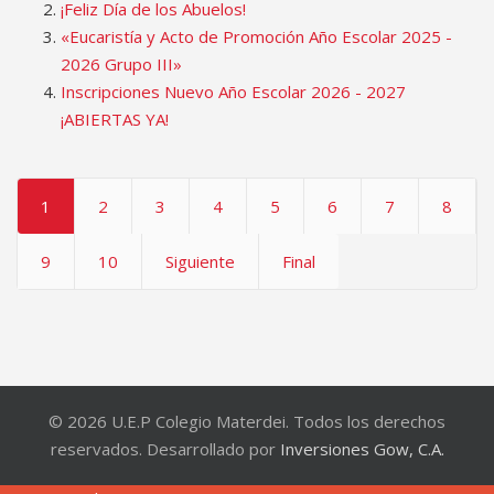
¡Feliz Día de los Abuelos!
«Eucaristía y Acto de Promoción Año Escolar 2025 -
2026 Grupo III»
Inscripciones Nuevo Año Escolar 2026 - 2027
¡ABIERTAS YA!
1
2
3
4
5
6
7
8
9
10
Siguiente
Final
© 2026 U.E.P Colegio Materdei. Todos los derechos
reservados. Desarrollado por
Inversiones Gow, C.A.