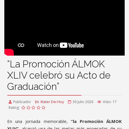
“La Promoción ÁLMOK
XLIV celebró su Acto de
Graduación”
Publicador
Mater Dei Hoy
30 Julio 2026
Visto: 17
Rating:
En una jornada memorable,
“la Promoción ÁLMOK
XLIV”
, alcanzó una de las metas más esperadas de su