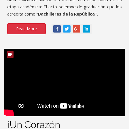
etapa académica: El acto solemne de graduación que los
acredita como “
Bachilleres de la República”.
Read More
¡Un Corazón