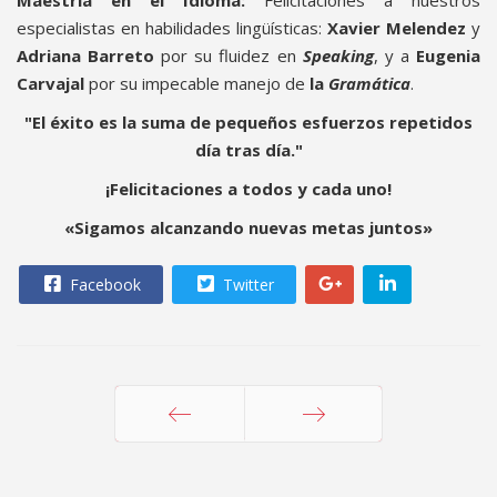
Maestría en el Idioma:
Felicitaciones a nuestros
especialistas en habilidades lingüísticas:
Xavier Melendez
y
Adriana Barreto
por su fluidez en
Speaking
, y a
Eugenia
Carvajal
por su impecable manejo de
la
Gramática
.
"El éxito es la suma de pequeños esfuerzos repetidos
día tras día."
¡Felicitaciones a todos y cada uno!
«Sigamos alcanzando nuevas metas juntos»
Facebook
Twitter
Anterior
Siguiente